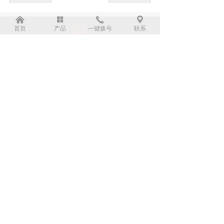
낀
넒
끅
끇
首页
产品
一键拨号
联系
电话：
17768756598
网址：
http://www.yjnydbs.com
地址：
江苏省镇江市丹徒区谷阳镇三山铁塔
路7号
版权所有：
御江南塑木轻钢移动别墅科技（镇江）有限公司
苏ICP备2024137766号-1
本网站由阿里云提供云计算及安全服务
本网站支持
IPv6