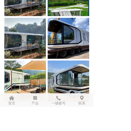
낀
넒
끅
끇
首页
产品
一键拨号
联系
上一页
1
/
2
下一页